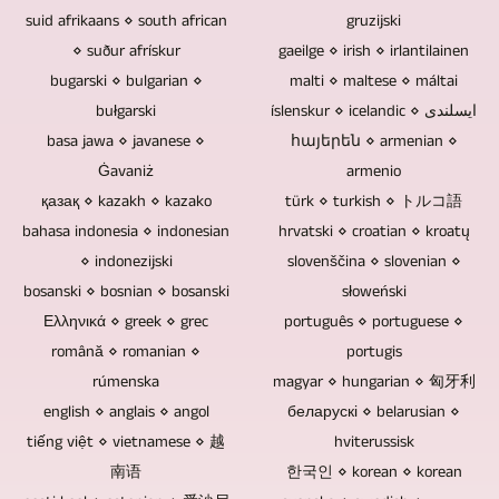
შეგვიძლია
კამერის
/
შექმნილი
ასევე
suid afrikaans ⋄ south african
gruzijski
მეთოდს.
მოვამზადოთ
მართვა
UHDTV2
სამუდამოდ.
შექმნილია
რამდენად
⋄ suður afrískur
gaeilge ⋄ irish ⋄ irlantilainen
სატელევიზიო
მხოლოდ
/
Blu-
და
არის
bugarski ⋄ bulgarian ⋄
malti ⋄ maltese ⋄ máltai
რეპორტაჟები
ერთ
4320p.
ray
ინტეგრირებულია
საჭირო
bułgarski
და
íslenskur ⋄ icelandic ⋄ ایسلندی
ადამიანს
დისკები,
ვიდეოს
კამერების
ვიდეო
basa jawa ⋄ javanese ⋄
հայերեն ⋄ armenian ⋄
შეუძლია.
DVD
მონტაჟის
დისტანციურად
რეპორტაჟები
Ġavaniż
armenio
მთელი
და
დროს.
მართვა,
ყველა
მოვლენის
қазақ ⋄ kazakh ⋄ kazako
türk ⋄ turkish ⋄ トルコ語
CD
თუ
დამოკიდებულია
სახის
სრულად
bahasa indonesia ⋄ indonesian
hrvatski ⋄ croatian ⋄ kroatų
არ
გსურთ,
იმაზე,
თემაზე.
ჩაწერა
⋄ indonezijski
შეიცავს
slovenščina ⋄ slovenian ⋄
რომ
არის
მხოლოდ
ელექტრონულ
bosanski ⋄ bosnian ⋄ bosanski
słoweński
ვიდეო
თუ
ერთ
კომპონენტებს,
Ελληνικά ⋄ greek ⋄ grec
português ⋄ portuguese ⋄
მასალა
არა
ადამიანს
რომლებიც
იყოს
română ⋄ romanian ⋄
portugis
ეს
შეუძლია.
შეიძლება
ინტეგრირებული
rúmenska
magyar ⋄ hungarian ⋄ 匈牙利
ღონისძიება
გახდეს
თქვენგან
english ⋄ anglais ⋄ angol
აუდიტორიასთან.
беларускі ⋄ belarusian ⋄
სუსტი
ან
თუ
tiếng việt ⋄ vietnamese ⋄ 越
hviterussisk
წერტილი
სხვა
ინტერვიუები,
南语
한국인 ⋄ korean ⋄ korean
და
წყაროებიდან,
საუბრები