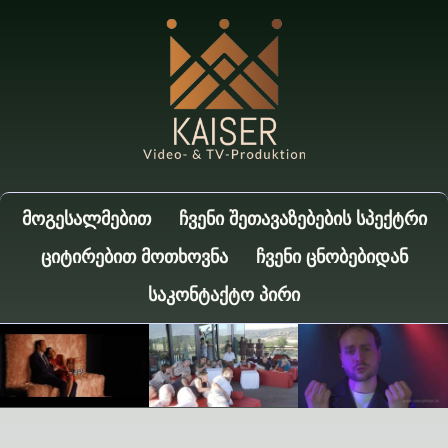
ᲛᲝᲒᲔᲡᲐᲚᲛᲔᲑᲘᲗ
ᲩᲕᲔᲜᲘ ᲨᲔᲗᲐᲕᲐᲖᲔᲑᲔᲑᲘᲡ ᲡᲞᲔᲥᲢᲠᲘ
ᲪᲘᲢᲘᲠᲔᲑᲘᲗ ᲛᲝᲗᲮᲝᲕᲜᲐ
ᲩᲕᲔᲜᲘ ᲪᲜᲝᲑᲔᲑᲘᲓᲐᲜ
ᲡᲐᲙᲝᲜᲢᲐᲥᲢᲝ ᲞᲘᲠᲘ