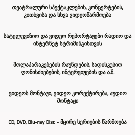
KAISER
თეატრალური სპექტაკლების, კონცერტების,
Video-
კითხვისა და სხვა ვიდეოწარმოება
&
TV-
თეატრალური
Produktion-
სატელევიზიო და ვიდეო რეპორტაჟები რადიო და
სპექტაკლების,
ის
ინტერნეტ სტრიმინგისთვის
კონცერტების,
საქმიანობის
კითხვისა
ძირითადი
უამრავი
და
სფეროა
მოლაპარაკებების რაუნდების, სადისკუსიო
გამოცდილება
ა.შ.
მრავალკამერიანი
ღონისძიებების, ინტერვიუების და ა.შ.
გაიზარდა
ვიდეო
ვიდეო
მრავალი
გადაღებისას,
გადაღება
დავალების
წლის
რა
და
ვიდეოს მონტაჟი, ვიდეო კორექტირება, აუდიო
მიხედვით,
განმავლობაში,
თქმა
ვიდეო
მონტაჟი
რამდენიმე
როგორც
უნდა,
წარმოება.
კამერა
ვიდეო
რამდენიმე
ასეთი
რა
ასევე
ჟურნალისტი.
კამერაა
CD, DVD, Blu-ray Disc - მცირე სერიების წარმოება
წარმოებისთვის
თქმა
გამოიყენება
ასობით
გამოყენებული.
ჩვენ
უნდა,
ინტერვიუების,
ვიდეო