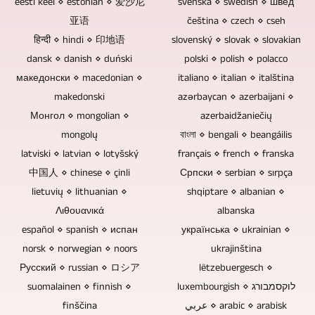
eesti keel ⋄ estonian ⋄ 爱沙尼
svenska ⋄ swedish ⋄ швед
გამოიწვიოს
გთხოვთ,
ან
亚语
čeština ⋄ czech ⋄ cseh
მონაცემთა
გამოაგზავნოთ
დისკუსიის
हिन्दी ⋄ hindi ⋄ 印地语
slovenský ⋄ slovak ⋄ slovakian
დაკარგვა.
ეს.
რაუნდები
dansk ⋄ danish ⋄ duński
polski ⋄ polish ⋄ polacco
Blu-
აუდიო
ჩაწერილია
македонски ⋄ macedonian ⋄
italiano ⋄ italian ⋄ italština
ray
სიმღერები
აუდიტორიის
დისკები,
makedonski
azərbaycan ⋄ azerbaijani ⋄
კონცერტის
გარეშე,
DVD-
Монгол ⋄ mongolian ⋄
azerbaidžaniečių
ჩანაწერებიდან
არ
ები
mongolų
ასევე
বাংলা ⋄ bengali ⋄ beangáilis
არის
და
შესაძლებელია
latviski ⋄ latvian ⋄ lotyšský
français ⋄ french ⋄ franska
საჭირო
CD-
რემიქსი
中国人 ⋄ chinese ⋄ çinli
Српски ⋄ serbian ⋄ sırpça
ძრავის
ები
და
პანელის
lietuvių ⋄ lithuanian ⋄
shqiptare ⋄ albanian ⋄
იდეალურია
რემასტერირება.
დახრილობა.
Λιθουανικά
albanska
მუსიკისა
español ⋄ spanish ⋄ испан
українська ⋄ ukrainian ⋄
და
norsk ⋄ norwegian ⋄ noors
ukrajinština
ვიდეოების
Русский ⋄ russian ⋄ ロシア
lëtzebuergesch ⋄
გასაყიდად,
suomalainen ⋄ finnish ⋄
luxembourgish ⋄ לוקסמבורג
გადაცემისთვის
finščina
عربي ⋄ arabic ⋄ arabisk
ან